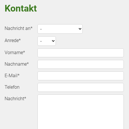
Kontakt
Pflichtfeld
Nachricht an
*
Pflichtfeld
Anrede
*
Pflichtfeld
Vorname
*
Pflichtfeld
Nachname
*
Pflichtfeld
E-Mail
*
Telefon
Pflichtfeld
Nachricht
*